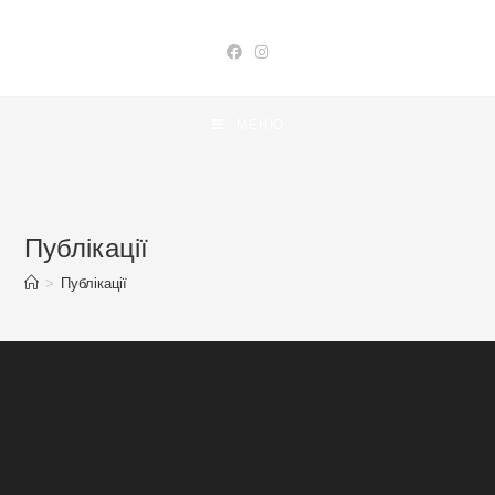
Перейти
до
вмісту
МЕНЮ
Публікації
>
Публікації