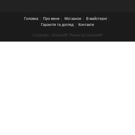
Головна
Про мене
Мої каное
В майстерні
Гарантія та догляд
Контакти
Copyright - OceanWP Theme by OceanWP